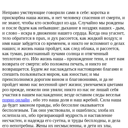
Неправо умствующие говорили сами в себе: коротка и
прискорбна наша жизнь, и нет человеку спасения от смерти, и
не знают, чтобы кто освободил из ада. Случайно мы рождены
и после будем как небывшие: дыхание в ноздрях наших - дым,
и слово - искра в движении нашего сердца. Когда она угаснет,
тело обратится в прах, и дух рассеется, как жидкий воздух; и
имя наше забудется со временем, и никто не вспомнит о делах
наших; и жизнь наша пройдет, как след облака, и рассеется,
как туман, разогнанный лучами солнца и отягченный
теплотою его. Ибо жизнь наша - прохождение тени, и нет нам
возврата от смерти: ибо положена печать, и никто не
возвращается. Будем же наслаждаться настоящими благами и
спешить пользоваться миром, как юностью; и мы
преисполнимся дорогим вином и благовониями, и да не
пройдет мимо нас весенний цвет жизни; увенчаемся цветами
роз прежде, нежели они увяли; никто из нас не лишай себя
участия в нашем наслаждении; везде оставим следы веселья
порно онлайн
, ибо это наша доля и наш жребий. Сила наша
да будет законом правды, ибо бессилие оказывается
бесполезным. Так они умствовали, и ошиблись; злоба их
ослепила их, ибо презирающий мудрость и наставление
несчастен, и надежда его суетна, и труды бесплодны, и дела
его непотребны. Жены их несмысленны, и дети их злы,