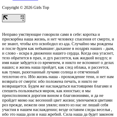
Copyright © 2026 Girls Top
Неправо умствующие говорили сами в себе: коротка и
прискорбна наша жизнь, и нет человеку спасения от смерти, и
не знают, чтобы кто освободил из ада. Случайно мы рождены
и после будем как небывшие: дыхание в ноздрях наших - дым,
и слово - искра в движении нашего сердца. Когда она угаснет,
тело обратится в прах, и дух рассеется, как жидкий воздух; и
имя наше забудется со временем, и никто не вспомнит о делах
наших; и жизнь наша пройдет, как след облака, и рассеется,
как туман, разогнанный лучами солнца и отягченный
теплотою его. Ибо жизнь наша - прохождение тени, и нет нам
возврата от смерти: ибо положена печать, и никто не
возвращается. Будем же наслаждаться настоящими благами и
спешить пользоваться миром, как юностью; и мы
преисполнимся дорогим вином и благовониями, и да не
пройдет мимо нас весенний цвет жизни; увенчаемся цветами
роз прежде, нежели они увяли; никто из нас не лишай себя
участия в нашем наслаждении; везде оставим следы веселья ,
ибо это наша доля и наш жребий. Сила наша да будет законом