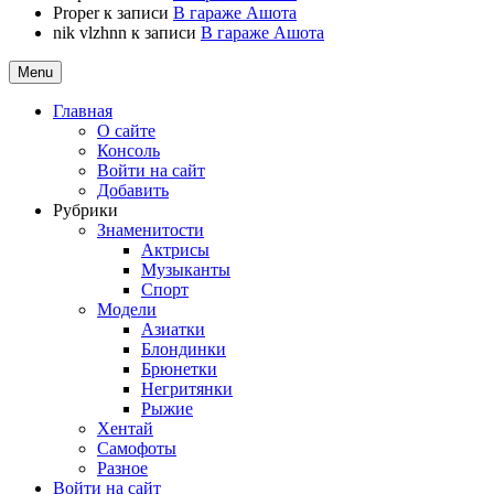
Proper
к записи
В гараже Ашота
nik vlzhnn
к записи
В гараже Ашота
Menu
Главная
О сайте
Консоль
Войти на сайт
Добавить
Рубрики
Знаменитости
Актрисы
Музыканты
Спорт
Модели
Азиатки
Блондинки
Брюнетки
Негритянки
Рыжие
Хентай
Самофоты
Разное
Войти на сайт