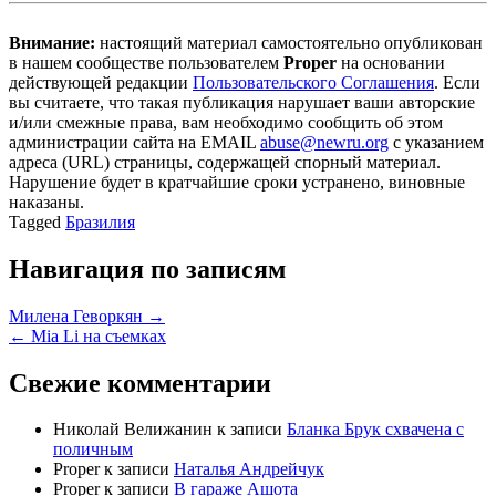
Внимание:
настоящий материал самостоятельно опубликован
в нашем сообществе пользователем
Proper
на основании
действующей редакции
Пользовательского Соглашения
. Если
вы считаете, что такая публикация нарушает ваши авторские
и/или смежные права, вам необходимо сообщить об этом
администрации сайта на EMAIL
abuse@newru.org
с указанием
адреса (URL) страницы, содержащей спорный материал.
Нарушение будет в кратчайшие сроки устранено, виновные
наказаны.
Tagged
Бразилия
Навигация по записям
Милена Геворкян →
← Mia Li на съемках
Свежие комментарии
Николай Велижанин
к записи
Бланка Брук схвачена с
поличным
Proper
к записи
Наталья Андрейчук
Proper
к записи
В гараже Ашота