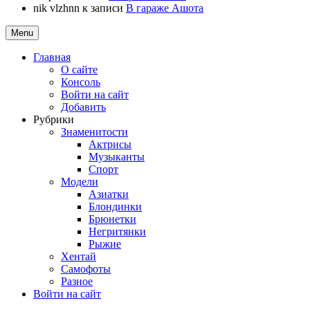
nik vlzhnn
к записи
В гараже Ашота
Menu
Главная
О сайте
Консоль
Войти на сайт
Добавить
Рубрики
Знаменитости
Актрисы
Музыканты
Спорт
Модели
Азиатки
Блондинки
Брюнетки
Негритянки
Рыжие
Хентай
Самофоты
Разное
Войти на сайт