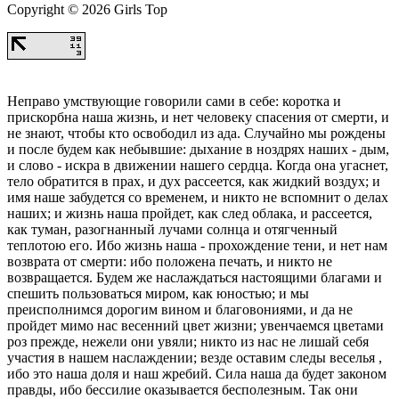
Copyright © 2026 Girls Top
Неправо умствующие говорили сами в себе: коротка и
прискорбна наша жизнь, и нет человеку спасения от смерти, и
не знают, чтобы кто освободил из ада. Случайно мы рождены
и после будем как небывшие: дыхание в ноздрях наших - дым,
и слово - искра в движении нашего сердца. Когда она угаснет,
тело обратится в прах, и дух рассеется, как жидкий воздух; и
имя наше забудется со временем, и никто не вспомнит о делах
наших; и жизнь наша пройдет, как след облака, и рассеется,
как туман, разогнанный лучами солнца и отягченный
теплотою его. Ибо жизнь наша - прохождение тени, и нет нам
возврата от смерти: ибо положена печать, и никто не
возвращается. Будем же наслаждаться настоящими благами и
спешить пользоваться миром, как юностью; и мы
преисполнимся дорогим вином и благовониями, и да не
пройдет мимо нас весенний цвет жизни; увенчаемся цветами
роз прежде, нежели они увяли; никто из нас не лишай себя
участия в нашем наслаждении; везде оставим следы веселья ,
ибо это наша доля и наш жребий. Сила наша да будет законом
правды, ибо бессилие оказывается бесполезным. Так они