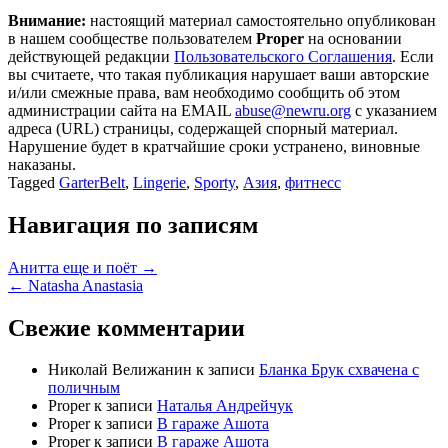
Внимание:
настоящий материал самостоятельно опубликован
в нашем сообществе пользователем
Proper
на основании
действующей редакции
Пользовательского Соглашения
. Если
вы считаете, что такая публикация нарушает ваши авторские
и/или смежные права, вам необходимо сообщить об этом
администрации сайта на EMAIL
abuse@newru.org
с указанием
адреса (URL) страницы, содержащей спорный материал.
Нарушение будет в кратчайшие сроки устранено, виновные
наказаны.
Tagged
GarterBelt
,
Lingerie
,
Sporty
,
Азия
,
фитнесс
Навигация по записям
Анитта еще и поёт →
← Natasha Anastasia
Свежие комментарии
Николай Велижанин
к записи
Бланка Брук схвачена с
поличным
Proper
к записи
Наталья Андрейчук
Proper
к записи
В гараже Ашота
Proper
к записи
В гараже Ашота