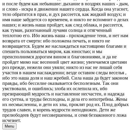
и после будем как небывшие: дыхание в ноздрях наших - дым,
и слово - искра в движении нашего сердца. Когда она угаснет,
тело обратится в прах, и дух рассеется, как жидкий воздух; и
имя наше забудется со временем, и никто не вспомнит о делах
наших; и жизнь наша пройдет, как след облака, и рассеется,
как туман, разогнанный лучами солнца и отягченный
теплотою его. Ибо жизнь наша - прохождение тени, и нет нам
возврата от смерти: ибо положена печать, и никто не
возвращается. Будем же наслаждаться настоящими благами и
спешить пользоваться миром, как юностью; и мы
преисполнимся дорогим вином и благовониями, и да не
пройдет мимо нас весенний цвет жизни; увенчаемся цветами
роз прежде, нежели они увяли; никто из нас не лишай себя
участия в нашем наслаждении; везде оставим следы веселья ,
ибо это наша доля и наш жребий. Сила наша да будет законом
правды, ибо бессилие оказывается бесполезным. Так они
умствовали, и ошиблись; злоба их ослепила их, ибо
презирающий мудрость и наставление несчастен, и надежда
его суетна, и труды бесплодны, и дела его непотребны. Жены
их несмысленны, и дети их злы, проклят род их. Плод добрых
трудов славен, и корень мудрости неподвижен. Дети же
прелюбодеев будут несовершенны, и семя беззаконного ложа
исчезнет.
Menu