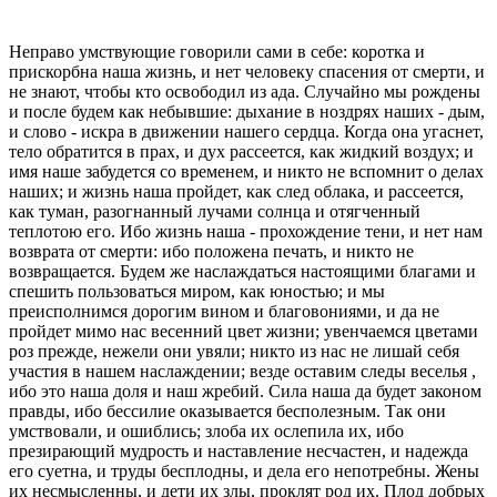
Неправо умствующие говорили сами в себе: коротка и
прискорбна наша жизнь, и нет человеку спасения от смерти, и
не знают, чтобы кто освободил из ада. Случайно мы рождены
и после будем как небывшие: дыхание в ноздрях наших - дым,
и слово - искра в движении нашего сердца. Когда она угаснет,
тело обратится в прах, и дух рассеется, как жидкий воздух; и
имя наше забудется со временем, и никто не вспомнит о делах
наших; и жизнь наша пройдет, как след облака, и рассеется,
как туман, разогнанный лучами солнца и отягченный
теплотою его. Ибо жизнь наша - прохождение тени, и нет нам
возврата от смерти: ибо положена печать, и никто не
возвращается. Будем же наслаждаться настоящими благами и
спешить пользоваться миром, как юностью; и мы
преисполнимся дорогим вином и благовониями, и да не
пройдет мимо нас весенний цвет жизни; увенчаемся цветами
роз прежде, нежели они увяли; никто из нас не лишай себя
участия в нашем наслаждении; везде оставим следы веселья ,
ибо это наша доля и наш жребий. Сила наша да будет законом
правды, ибо бессилие оказывается бесполезным. Так они
умствовали, и ошиблись; злоба их ослепила их, ибо
презирающий мудрость и наставление несчастен, и надежда
его суетна, и труды бесплодны, и дела его непотребны. Жены
их несмысленны, и дети их злы, проклят род их. Плод добрых