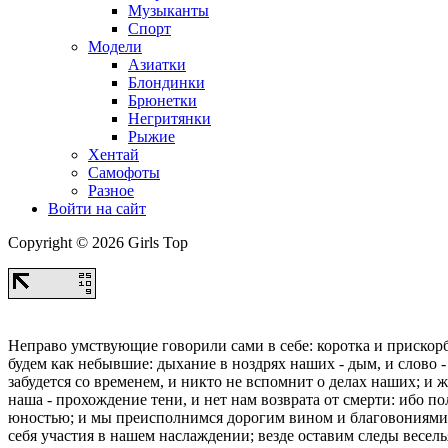
Музыканты
Спорт
Модели
Азиатки
Блондинки
Брюнетки
Негритянки
Рыжие
Хентай
Самофоты
Разное
Войти на сайт
Copyright © 2026 Girls Top
Неправо умствующие говорили сами в себе: коротка и прискорб
будем как небывшие: дыхание в ноздрях наших - дым, и слово - 
забудется со временем, и никто не вспомнит о делах наших; и 
наша - прохождение тени, и нет нам возврата от смерти: ибо п
юностью; и мы преисполнимся дорогим вином и благовониями, 
себя участия в нашем наслаждении; везде оставим следы весель