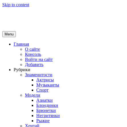
Skip to content
Girls Top
красота и здоровье
Menu
Главная
О сайте
Консоль
Войти на сайт
Добавить
Рубрики
Знаменитости
Актрисы
Музыканты
Спорт
Модели
Азиатки
Блондинки
Брюнетки
Негритянки
Рыжие
Хентай