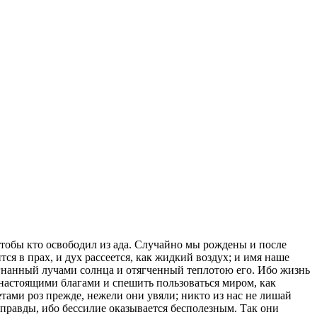
 чтобы кто освободил из ада. Случайно мы рождены и после
тся в прах, и дух рассеется, как жидкий воздух; и имя наше
азогнанный лучами солнца и отягченный теплотою его. Ибо жизнь
я настоящими благами и спешить пользоваться миром, как
тами роз прежде, нежели они увяли; никто из нас не лишай
м правды, ибо бессилие оказывается бесполезным. Так они