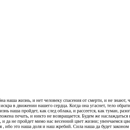
на наша жизнь, и нет человеку спасения от смерти, и не знают,
искра в движении нашего сердца. Когда она угаснет, тело обрати
жизнь наша пройдет, как след облака, и рассеется, как туман, р
оложена печать, и никто не возвращается. Будем же наслаждатьс
и да не пройдет мимо нас весенний цвет жизни; увенчаемся цве
я , ибо это наша доля и наш жребий. Сила наша да будет законо