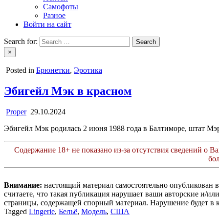
Самофоты
Разное
Войти на сайт
Search for:
×
Posted in
Брюнетки
,
Эротика
Эбигейл Мэк в красном
Proper
29.10.2024
Эбигейл Мэк родилась 2 июня 1988 года в Балтиморе, штат Мэ
Содержание 18+ не показано из-за отсутствия сведений о Ваш
бо
Внимание:
настоящий материал самостоятельно опубликован 
считаете, что такая публикация нарушает ваши авторские и/и
страницы, содержащей спорный материал. Нарушение будет в 
Tagged
Lingerie
,
Бельё
,
Модель
,
США