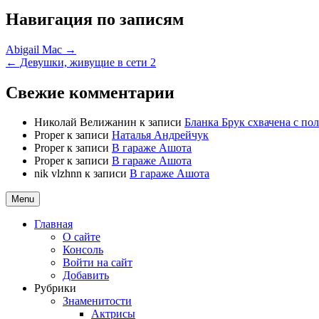
Навигация по записям
Abigail Mac →
← Девушки, живущие в сети 2
Свежие комментарии
Николай Велижанин
к записи
Бланка Брук схвачена с п
Proper
к записи
Наталья Андрейчук
Proper
к записи
В гараже Ашота
Proper
к записи
В гараже Ашота
nik vlzhnn
к записи
В гараже Ашота
Menu
Главная
О сайте
Консоль
Войти на сайт
Добавить
Рубрики
Знаменитости
Актрисы