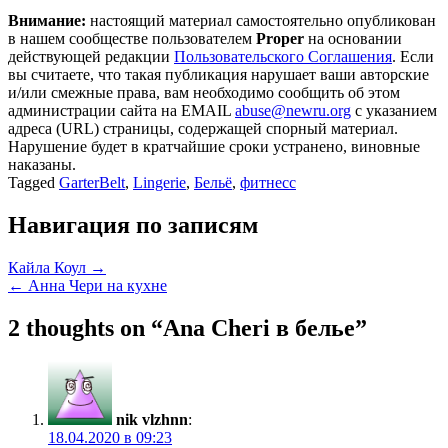
Внимание:
настоящий материал самостоятельно опубликован
в нашем сообществе пользователем
Proper
на основании
действующей редакции
Пользовательского Соглашения
. Если
вы считаете, что такая публикация нарушает ваши авторские
и/или смежные права, вам необходимо сообщить об этом
администрации сайта на EMAIL
abuse@newru.org
с указанием
адреса (URL) страницы, содержащей спорный материал.
Нарушение будет в кратчайшие сроки устранено, виновные
наказаны.
Tagged
GarterBelt
,
Lingerie
,
Бельё
,
фитнесс
Навигация по записям
Кайла Коул →
← Анна Чери на кухне
2 thoughts on “
Ana Cheri в белье
”
nik vlzhnn
:
18.04.2020 в 09:23