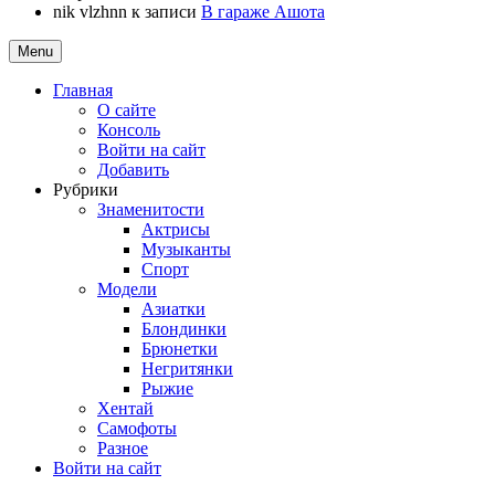
nik vlzhnn
к записи
В гараже Ашота
Menu
Главная
О сайте
Консоль
Войти на сайт
Добавить
Рубрики
Знаменитости
Актрисы
Музыканты
Спорт
Модели
Азиатки
Блондинки
Брюнетки
Негритянки
Рыжие
Хентай
Самофоты
Разное
Войти на сайт