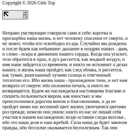
Copyright © 2026 Girls Top
Неправо умствующие говорили сами в себе: коротка и
прискорбна наша жизнь, и нет человеку спасения от смерти, и
не знают, чтобы кто освободил из ада. Случайно мы рождены
и после будем как небывшие: дыхание в ноздрях наших - дым,
и слово - искра в движении нашего сердца. Когда она угаснет,
тело обратится в прах, и дух рассеется, как жидкий воздух; и
имя наше забудется со временем, и никто не вспомнит о делах
наших; и жизнь наша пройдет, как след облака, и рассеется,
как туман, разогнанный лучами солнца и отягченный
теплотою его. Ибо жизнь наша - прохождение тени, и нет нам
возврата от смерти: ибо положена печать, и никто не
возвращается. Будем же наслаждаться настоящими благами и
спешить пользоваться миром, как юностью; и мы
преисполнимся дорогим вином и благовониями, и да не
пройдет мимо нас весенний цвет жизни; увенчаемся цветами
роз прежде, нежели они увяли; никто из нас не лишай себя
участия в нашем наслаждении; везде оставим следы веселья ,
ибо это наша доля и наш жребий. Сила наша да будет законом
правды, ибо бессилие оказывается бесполезным. Так они