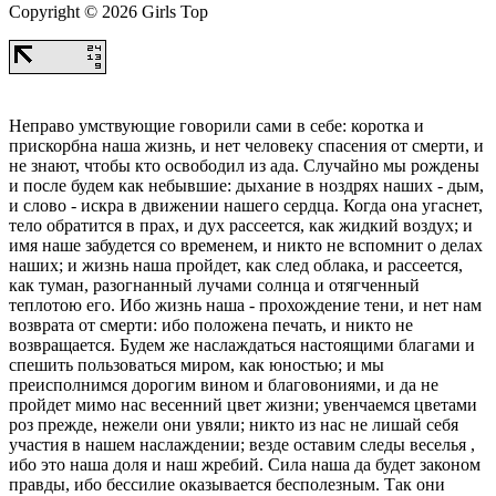
Copyright © 2026 Girls Top
Неправо умствующие говорили сами в себе: коротка и
прискорбна наша жизнь, и нет человеку спасения от смерти, и
не знают, чтобы кто освободил из ада. Случайно мы рождены
и после будем как небывшие: дыхание в ноздрях наших - дым,
и слово - искра в движении нашего сердца. Когда она угаснет,
тело обратится в прах, и дух рассеется, как жидкий воздух; и
имя наше забудется со временем, и никто не вспомнит о делах
наших; и жизнь наша пройдет, как след облака, и рассеется,
как туман, разогнанный лучами солнца и отягченный
теплотою его. Ибо жизнь наша - прохождение тени, и нет нам
возврата от смерти: ибо положена печать, и никто не
возвращается. Будем же наслаждаться настоящими благами и
спешить пользоваться миром, как юностью; и мы
преисполнимся дорогим вином и благовониями, и да не
пройдет мимо нас весенний цвет жизни; увенчаемся цветами
роз прежде, нежели они увяли; никто из нас не лишай себя
участия в нашем наслаждении; везде оставим следы веселья ,
ибо это наша доля и наш жребий. Сила наша да будет законом
правды, ибо бессилие оказывается бесполезным. Так они