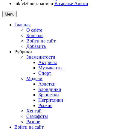
nik vlzhnn
к записи
В гараже Ашота
Menu
Главная
О сайте
Консоль
Войти на сайт
Добавить
Рубрики
Знаменитости
Актрисы
Музыканты
Спорт
Модели
Азиатки
Блондинки
Брюнетки
Негритянки
Рыжие
Хентай
Самофоты
Разное
Войти на сайт