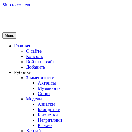
Skip to content
Girls Top
красота и здоровье
Menu
Главная
О сайте
Консоль
Войти на сайт
Добавить
Рубрики
Знаменитости
Актрисы
Музыканты
Спорт
Модели
Азиатки
Блондинки
Брюнетки
Негритянки
Рыжие
Хентай