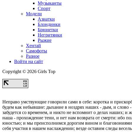
Музыканты
Спорт
Модели
Азиатки
Блондинки
Брюнетки
Негритянки
Рыжие
Хентай
Самофоты
Разное
Войти на сайт
Copyright © 2026 Girls Top
Неправо умствующие говорили сами в себе: коротка и прискорб
будем как небывшие: дыхание в ноздрях наших - дым, и слово - 
забудется со временем, и никто не вспомнит о делах наших; и 
наша - прохождение тени, и нет нам возврата от смерти: ибо п
юностью; и мы преисполнимся дорогим вином и благовониями, 
себя участия в нашем наслаждении; везде оставим следы весель