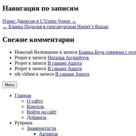
Навигация по записям
Пэрис Джексон в L’Uomo Vogue →
← Бланка Падилья в сингапурском Harper’s Bazaar
Свежие комментарии
Николай Велижанин
к записи
Бланка Брук схвачена с п
Proper
к записи
Наталья Андрейчук
Proper
к записи
В гараже Ашота
Proper
к записи
В гараже Ашота
nik vlzhnn
к записи
В гараже Ашота
Menu
Главная
О сайте
Консоль
Войти на сайт
Добавить
Рубрики
Знаменитости
Актрисы