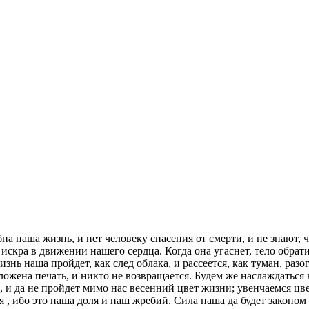
на наша жизнь, и нет человеку спасения от смерти, и не знают,
искра в движении нашего сердца. Когда она угаснет, тело обрати
жизнь наша пройдет, как след облака, и рассеется, как туман, р
оложена печать, и никто не возвращается. Будем же наслаждатьс
и да не пройдет мимо нас весенний цвет жизни; увенчаемся цве
я , ибо это наша доля и наш жребий. Сила наша да будет законо