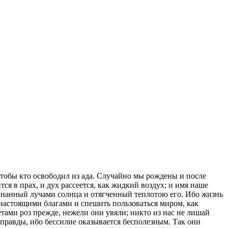
 чтобы кто освободил из ада. Случайно мы рождены и после
тся в прах, и дух рассеется, как жидкий воздух; и имя наше
азогнанный лучами солнца и отягченный теплотою его. Ибо жизнь
я настоящими благами и спешить пользоваться миром, как
тами роз прежде, нежели они увяли; никто из нас не лишай
м правды, ибо бессилие оказывается бесполезным. Так они