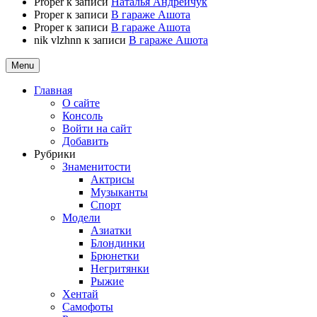
Proper
к записи
Наталья Андрейчук
Proper
к записи
В гараже Ашота
Proper
к записи
В гараже Ашота
nik vlzhnn
к записи
В гараже Ашота
Menu
Главная
О сайте
Консоль
Войти на сайт
Добавить
Рубрики
Знаменитости
Актрисы
Музыканты
Спорт
Модели
Азиатки
Блондинки
Брюнетки
Негритянки
Рыжие
Хентай
Самофоты