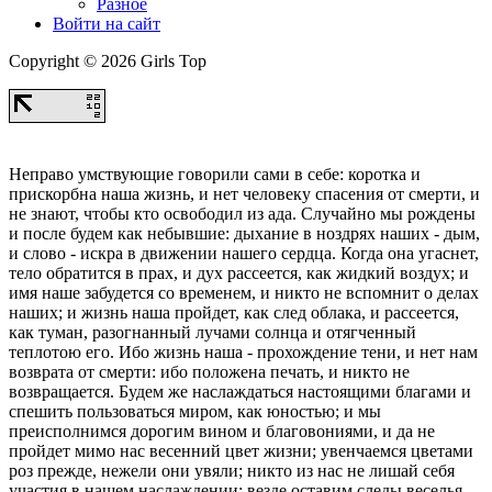
Разное
Войти на сайт
Copyright © 2026 Girls Top
Неправо умствующие говорили сами в себе: коротка и
прискорбна наша жизнь, и нет человеку спасения от смерти, и
не знают, чтобы кто освободил из ада. Случайно мы рождены
и после будем как небывшие: дыхание в ноздрях наших - дым,
и слово - искра в движении нашего сердца. Когда она угаснет,
тело обратится в прах, и дух рассеется, как жидкий воздух; и
имя наше забудется со временем, и никто не вспомнит о делах
наших; и жизнь наша пройдет, как след облака, и рассеется,
как туман, разогнанный лучами солнца и отягченный
теплотою его. Ибо жизнь наша - прохождение тени, и нет нам
возврата от смерти: ибо положена печать, и никто не
возвращается. Будем же наслаждаться настоящими благами и
спешить пользоваться миром, как юностью; и мы
преисполнимся дорогим вином и благовониями, и да не
пройдет мимо нас весенний цвет жизни; увенчаемся цветами
роз прежде, нежели они увяли; никто из нас не лишай себя
участия в нашем наслаждении; везде оставим следы веселья ,