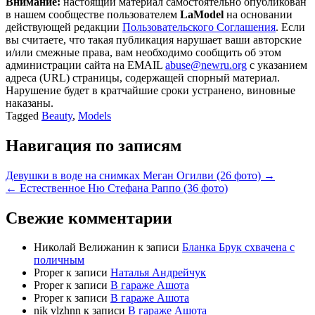
Внимание:
настоящий материал самостоятельно опубликован
в нашем сообществе пользователем
LaModel
на основании
действующей редакции
Пользовательского Соглашения
. Если
вы считаете, что такая публикация нарушает ваши авторские
и/или смежные права, вам необходимо сообщить об этом
администрации сайта на EMAIL
abuse@newru.org
с указанием
адреса (URL) страницы, содержащей спорный материал.
Нарушение будет в кратчайшие сроки устранено, виновные
наказаны.
Tagged
Beauty
,
Models
Навигация по записям
Девушки в воде на снимках Меган Огилви (26 фото) →
← Естественное Ню Стефана Раппо (36 фото)
Свежие комментарии
Николай Велижанин
к записи
Бланка Брук схвачена с
поличным
Proper
к записи
Наталья Андрейчук
Proper
к записи
В гараже Ашота
Proper
к записи
В гараже Ашота
nik vlzhnn
к записи
В гараже Ашота