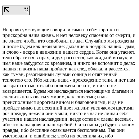
Неправо умствующие говорили сами в себе: коротка и
прискорбна наша жизнь, и нет человеку спасения от смерти, и
не знают, чтобы кто освободил из ада. Случайно мы рождены
и после будем как небывшие: дыхание в ноздрях наших - дым,
и слово - искра в движении нашего сердца. Когда она угаснет,
тело обратится в прах, и дух рассеется, как жидкий воздух; и
имя наше забудется со временем, и никто не вспомнит о делах
наших; и жизнь наша пройдет, как след облака, и рассеется,
как туман, разогнанный лучами солнца и отягченный
теплотою его. Ибо жизнь наша - прохождение тени, и нет нам
возврата от смерти: ибо положена печать, и никто не
возвращается. Будем же наслаждаться настоящими благами и
спешить пользоваться миром, как юностью; и мы
преисполнимся дорогим вином и благовониями, и да не
пройдет мимо нас весенний цвет жизни; увенчаемся цветами
роз прежде, нежели они увяли; никто из нас не лишай себя
участия в нашем наслаждении; везде оставим следы веселья ,
ибо это наша доля и наш жребий. Сила наша да будет законом
правды, ибо бессилие оказывается бесполезным. Так они
умствовали, и ошиблись; злоба их ослепила их, ибо