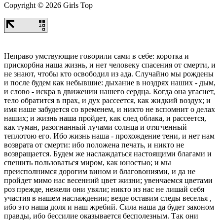
Copyright © 2026 Girls Top
Неправо умствующие говорили сами в себе: коротка и
прискорбна наша жизнь, и нет человеку спасения от смерти, и
не знают, чтобы кто освободил из ада. Случайно мы рождены
и после будем как небывшие: дыхание в ноздрях наших - дым,
и слово - искра в движении нашего сердца. Когда она угаснет,
тело обратится в прах, и дух рассеется, как жидкий воздух; и
имя наше забудется со временем, и никто не вспомнит о делах
наших; и жизнь наша пройдет, как след облака, и рассеется,
как туман, разогнанный лучами солнца и отягченный
теплотою его. Ибо жизнь наша - прохождение тени, и нет нам
возврата от смерти: ибо положена печать, и никто не
возвращается. Будем же наслаждаться настоящими благами и
спешить пользоваться миром, как юностью; и мы
преисполнимся дорогим вином и благовониями, и да не
пройдет мимо нас весенний цвет жизни; увенчаемся цветами
роз прежде, нежели они увяли; никто из нас не лишай себя
участия в нашем наслаждении; везде оставим следы веселья ,
ибо это наша доля и наш жребий. Сила наша да будет законом
правды, ибо бессилие оказывается бесполезным. Так они