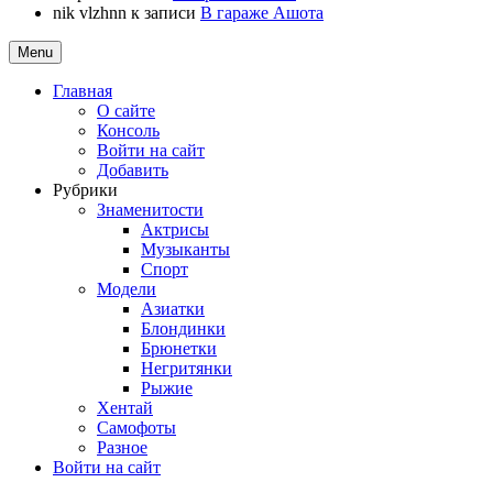
nik vlzhnn
к записи
В гараже Ашота
Menu
Главная
О сайте
Консоль
Войти на сайт
Добавить
Рубрики
Знаменитости
Актрисы
Музыканты
Спорт
Модели
Азиатки
Блондинки
Брюнетки
Негритянки
Рыжие
Хентай
Самофоты
Разное
Войти на сайт