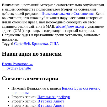
Внимание:
настоящий материал самостоятельно опубликован
в нашем сообществе пользователем
Proper
на основании
действующей редакции
Пользовательского Соглашения
. Если
вы считаете, что такая публикация нарушает ваши авторские
и/или смежные права, вам необходимо сообщить об этом
администрации сайта на EMAIL
abuse@newru.org
с указанием
адреса (URL) страницы, содержащей спорный материал.
Нарушение будет в кратчайшие сроки устранено, виновные
наказаны.
Tagged
GarterBelt
,
Брюнетка
,
США
Навигация по записям
Елена Романова →
← Sydney Barlette
Свежие комментарии
Николай Велижанин
к записи
Бланка Брук схвачена с
поличным
Proper
к записи
Наталья Андрейчук
Proper
к записи
В гараже Ашота
Proper
к записи
В гараже Ашота