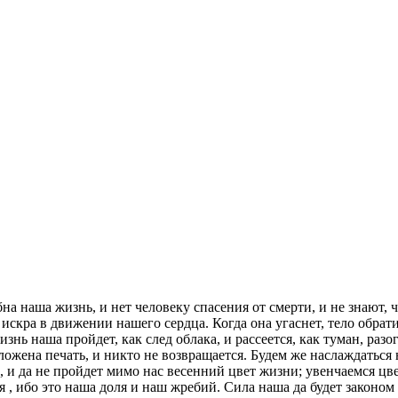
на наша жизнь, и нет человеку спасения от смерти, и не знают,
искра в движении нашего сердца. Когда она угаснет, тело обрати
жизнь наша пройдет, как след облака, и рассеется, как туман, р
оложена печать, и никто не возвращается. Будем же наслаждатьс
и да не пройдет мимо нас весенний цвет жизни; увенчаемся цве
я , ибо это наша доля и наш жребий. Сила наша да будет законо