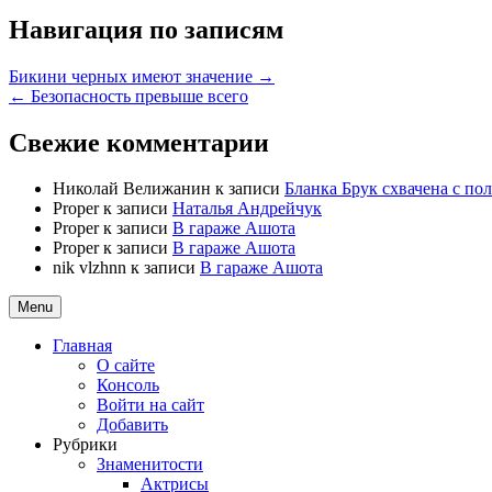
Навигация по записям
Бикини черных имеют значение →
← Безопасность превыше всего
Свежие комментарии
Николай Велижанин
к записи
Бланка Брук схвачена с п
Proper
к записи
Наталья Андрейчук
Proper
к записи
В гараже Ашота
Proper
к записи
В гараже Ашота
nik vlzhnn
к записи
В гараже Ашота
Menu
Главная
О сайте
Консоль
Войти на сайт
Добавить
Рубрики
Знаменитости
Актрисы