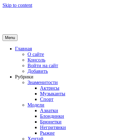
Skip to content
Girls Top
красота и здоровье
Menu
Главная
О сайте
Консоль
Войти на сайт
Добавить
Рубрики
Знаменитости
Актрисы
Музыканты
Спорт
Модели
Азиатки
Блондинки
Брюнетки
Негритянки
Рыжие
Хентай