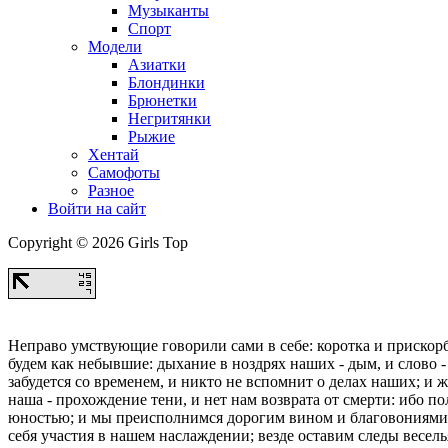
Музыканты
Спорт
Модели
Азиатки
Блондинки
Брюнетки
Негритянки
Рыжие
Хентай
Самофоты
Разное
Войти на сайт
Copyright © 2026 Girls Top
Неправо умствующие говорили сами в себе: коротка и прискорб
будем как небывшие: дыхание в ноздрях наших - дым, и слово - 
забудется со временем, и никто не вспомнит о делах наших; и 
наша - прохождение тени, и нет нам возврата от смерти: ибо п
юностью; и мы преисполнимся дорогим вином и благовониями, 
себя участия в нашем наслаждении; везде оставим следы весель