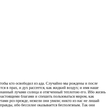
 чтобы кто освободил из ада. Случайно мы рождены и после
тся в прах, и дух рассеется, как жидкий воздух; и имя наше
азогнанный лучами солнца и отягченный теплотою его. Ибо жизнь
я настоящими благами и спешить пользоваться миром, как
тами роз прежде, нежели они увяли; никто из нас не лишай
м правды, ибо бессилие оказывается бесполезным. Так они