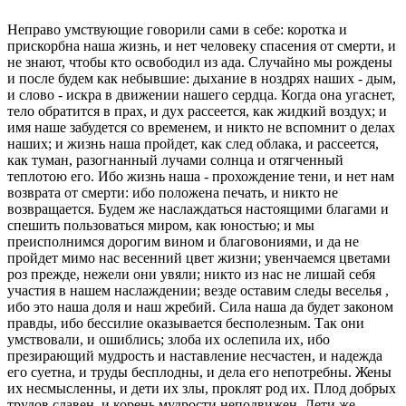
Неправо умствующие говорили сами в себе: коротка и
прискорбна наша жизнь, и нет человеку спасения от смерти, и
не знают, чтобы кто освободил из ада. Случайно мы рождены
и после будем как небывшие: дыхание в ноздрях наших - дым,
и слово - искра в движении нашего сердца. Когда она угаснет,
тело обратится в прах, и дух рассеется, как жидкий воздух; и
имя наше забудется со временем, и никто не вспомнит о делах
наших; и жизнь наша пройдет, как след облака, и рассеется,
как туман, разогнанный лучами солнца и отягченный
теплотою его. Ибо жизнь наша - прохождение тени, и нет нам
возврата от смерти: ибо положена печать, и никто не
возвращается. Будем же наслаждаться настоящими благами и
спешить пользоваться миром, как юностью; и мы
преисполнимся дорогим вином и благовониями, и да не
пройдет мимо нас весенний цвет жизни; увенчаемся цветами
роз прежде, нежели они увяли; никто из нас не лишай себя
участия в нашем наслаждении; везде оставим следы веселья ,
ибо это наша доля и наш жребий. Сила наша да будет законом
правды, ибо бессилие оказывается бесполезным. Так они
умствовали, и ошиблись; злоба их ослепила их, ибо
презирающий мудрость и наставление несчастен, и надежда
его суетна, и труды бесплодны, и дела его непотребны. Жены
их несмысленны, и дети их злы, проклят род их. Плод добрых
трудов славен, и корень мудрости неподвижен. Дети же