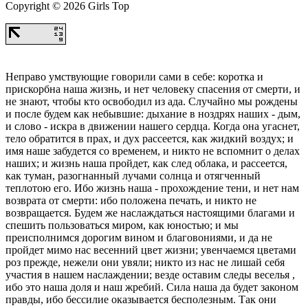
Copyright © 2026 Girls Top
Неправо умствующие говорили сами в себе: коротка и
прискорбна наша жизнь, и нет человеку спасения от смерти, и
не знают, чтобы кто освободил из ада. Случайно мы рождены
и после будем как небывшие: дыхание в ноздрях наших - дым,
и слово - искра в движении нашего сердца. Когда она угаснет,
тело обратится в прах, и дух рассеется, как жидкий воздух; и
имя наше забудется со временем, и никто не вспомнит о делах
наших; и жизнь наша пройдет, как след облака, и рассеется,
как туман, разогнанный лучами солнца и отягченный
теплотою его. Ибо жизнь наша - прохождение тени, и нет нам
возврата от смерти: ибо положена печать, и никто не
возвращается. Будем же наслаждаться настоящими благами и
спешить пользоваться миром, как юностью; и мы
преисполнимся дорогим вином и благовониями, и да не
пройдет мимо нас весенний цвет жизни; увенчаемся цветами
роз прежде, нежели они увяли; никто из нас не лишай себя
участия в нашем наслаждении; везде оставим следы веселья ,
ибо это наша доля и наш жребий. Сила наша да будет законом
правды, ибо бессилие оказывается бесполезным. Так они