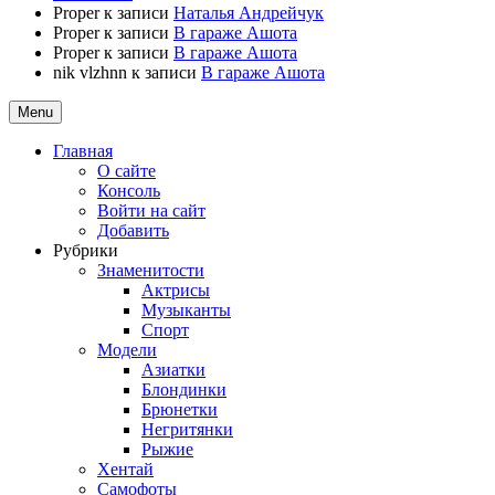
Proper
к записи
Наталья Андрейчук
Proper
к записи
В гараже Ашота
Proper
к записи
В гараже Ашота
nik vlzhnn
к записи
В гараже Ашота
Menu
Главная
О сайте
Консоль
Войти на сайт
Добавить
Рубрики
Знаменитости
Актрисы
Музыканты
Спорт
Модели
Азиатки
Блондинки
Брюнетки
Негритянки
Рыжие
Хентай
Самофоты