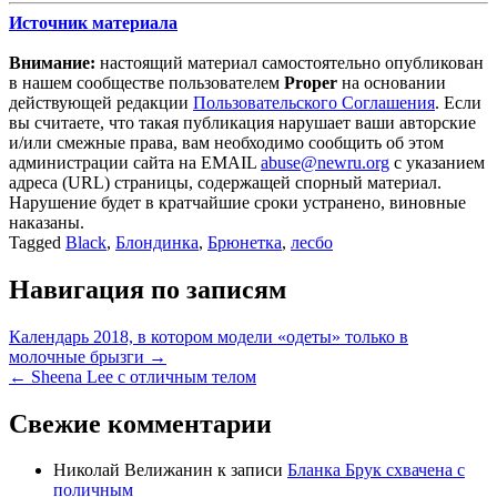
Источник материала
Внимание:
настоящий материал самостоятельно опубликован
в нашем сообществе пользователем
Proper
на основании
действующей редакции
Пользовательского Соглашения
. Если
вы считаете, что такая публикация нарушает ваши авторские
и/или смежные права, вам необходимо сообщить об этом
администрации сайта на EMAIL
abuse@newru.org
с указанием
адреса (URL) страницы, содержащей спорный материал.
Нарушение будет в кратчайшие сроки устранено, виновные
наказаны.
Tagged
Black
,
Блондинка
,
Брюнетка
,
лесбо
Навигация по записям
Календарь 2018, в котором модели «одеты» только в
молочные брызги →
← Sheena Lee с отличным телом
Свежие комментарии
Николай Велижанин
к записи
Бланка Брук схвачена с
поличным