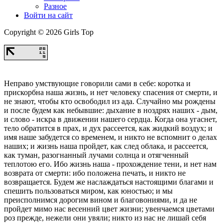
Разное
Войти на сайт
Copyright © 2026 Girls Top
Неправо умствующие говорили сами в себе: коротка и
прискорбна наша жизнь, и нет человеку спасения от смерти, и
не знают, чтобы кто освободил из ада. Случайно мы рождены
и после будем как небывшие: дыхание в ноздрях наших - дым,
и слово - искра в движении нашего сердца. Когда она угаснет,
тело обратится в прах, и дух рассеется, как жидкий воздух; и
имя наше забудется со временем, и никто не вспомнит о делах
наших; и жизнь наша пройдет, как след облака, и рассеется,
как туман, разогнанный лучами солнца и отягченный
теплотою его. Ибо жизнь наша - прохождение тени, и нет нам
возврата от смерти: ибо положена печать, и никто не
возвращается. Будем же наслаждаться настоящими благами и
спешить пользоваться миром, как юностью; и мы
преисполнимся дорогим вином и благовониями, и да не
пройдет мимо нас весенний цвет жизни; увенчаемся цветами
роз прежде, нежели они увяли; никто из нас не лишай себя