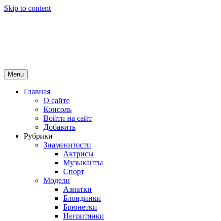
Skip to content
Girls Top
красота и здоровье
Menu
Главная
О сайте
Консоль
Войти на сайт
Добавить
Рубрики
Знаменитости
Актрисы
Музыканты
Спорт
Модели
Азиатки
Блондинки
Брюнетки
Негритянки