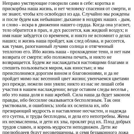
Неправо умствующие говорили сами в себе: коротка и
прискорбна наша жизнь, и нет человеку спасения от смерти, и
не знают, чтобы кто освободил из ада. Случайно мы рождены
и после будем как небывшие: дыхание в ноздрях наших - дым,
и слово - искра в движении нашего сердца. Когда она угаснет,
тело обратится в прах, и дух рассеется, как жидкий воздух; и
имя наше забудется со временем, и никто не вспомнит о делах
наших; и жизнь наша пройдет, как след облака, и рассеется,
как туман, разогнанный лучами солнца и отягченный
теплотою его. Ибо жизнь наша - прохождение тени, и нет нам
возврата от смерти: ибо положена печать, и никто не
возвращается. Будем же наслаждаться настоящими благами и
спешить пользоваться миром, как юностью; и мы
преисполнимся дорогим вином и благовониями, и да не
пройдет мимо нас весенний цвет жизни; увенчаемся цветами
роз прежде, нежели они увяли; никто из нас не лишай себя
участия в нашем наслаждении; везде оставим следы веселья ,
ибо это наша доля и наш жребий. Сила наша да будет законом
правды, ибо бессилие оказывается бесполезным. Так они
умствовали, и ошиблись; злоба их ослепила их, ибо
презирающий мудрость и наставление несчастен, и надежда
его суетна, и труды бесплодны, и дела его непотребны. Жены
их несмысленны, и дети их злы, проклят род их. Плод добрых
трудов славен, и корень мудрости неподвижен. Дети же
прелюбодеев будут несовершенны, и семя беззаконного ложа