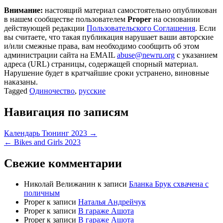
Внимание:
настоящий материал самостоятельно опубликован
в нашем сообществе пользователем
Proper
на основании
действующей редакции
Пользовательского Соглашения
. Если
вы считаете, что такая публикация нарушает ваши авторские
и/или смежные права, вам необходимо сообщить об этом
администрации сайта на EMAIL
abuse@newru.org
с указанием
адреса (URL) страницы, содержащей спорный материал.
Нарушение будет в кратчайшие сроки устранено, виновные
наказаны.
Tagged
Одиночество
,
русские
Навигация по записям
Календарь Тюнинг 2023 →
← Bikes and Girls 2023
Свежие комментарии
Николай Велижанин
к записи
Бланка Брук схвачена с
поличным
Proper
к записи
Наталья Андрейчук
Proper
к записи
В гараже Ашота
Proper
к записи
В гараже Ашота