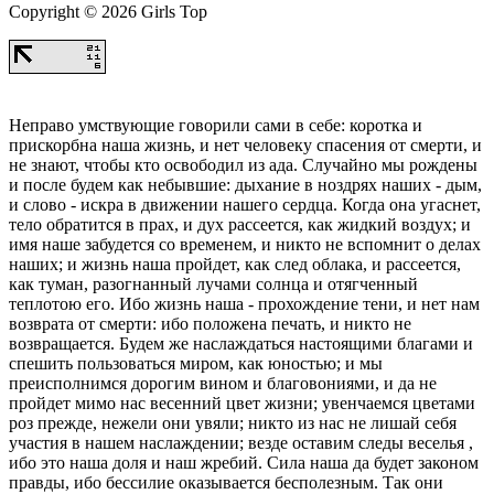
Copyright © 2026 Girls Top
Неправо умствующие говорили сами в себе: коротка и
прискорбна наша жизнь, и нет человеку спасения от смерти, и
не знают, чтобы кто освободил из ада. Случайно мы рождены
и после будем как небывшие: дыхание в ноздрях наших - дым,
и слово - искра в движении нашего сердца. Когда она угаснет,
тело обратится в прах, и дух рассеется, как жидкий воздух; и
имя наше забудется со временем, и никто не вспомнит о делах
наших; и жизнь наша пройдет, как след облака, и рассеется,
как туман, разогнанный лучами солнца и отягченный
теплотою его. Ибо жизнь наша - прохождение тени, и нет нам
возврата от смерти: ибо положена печать, и никто не
возвращается. Будем же наслаждаться настоящими благами и
спешить пользоваться миром, как юностью; и мы
преисполнимся дорогим вином и благовониями, и да не
пройдет мимо нас весенний цвет жизни; увенчаемся цветами
роз прежде, нежели они увяли; никто из нас не лишай себя
участия в нашем наслаждении; везде оставим следы веселья ,
ибо это наша доля и наш жребий. Сила наша да будет законом
правды, ибо бессилие оказывается бесполезным. Так они