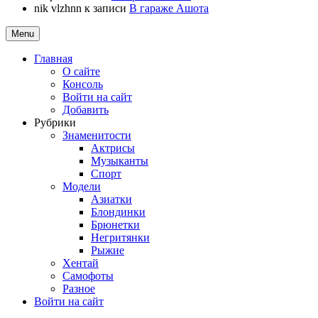
nik vlzhnn
к записи
В гараже Ашота
Menu
Главная
О сайте
Консоль
Войти на сайт
Добавить
Рубрики
Знаменитости
Актрисы
Музыканты
Спорт
Модели
Азиатки
Блондинки
Брюнетки
Негритянки
Рыжие
Хентай
Самофоты
Разное
Войти на сайт