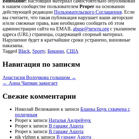
Внимание:
настоящий материал самостоятельно опубликован
в нашем сообществе пользователем
Proper
на основании
действующей редакции
Пользовательского Соглашения
. Если
вы считаете, что такая публикация нарушает ваши авторские
и/или смежные права, вам необходимо сообщить об этом
администрации сайта на EMAIL
abuse@newru.org
с указанием
адреса (URL) страницы, содержащей спорный материал.
Нарушение будет в кратчайшие сроки устранено, виновные
наказаны.
Tagged
Black
,
Sporty
,
Бикини
,
США
Навигация по записям
Анастасия Волочкова голышом →
← Анна Чапман зажигает
Свежие комментарии
Николай Велижанин
к записи
Бланка Брук схвачена с
поличным
Proper
к записи
Наталья Андрейчук
Proper
к записи
В гараже Ашота
Proper
к записи
В гараже Ашота
nik vlzhnn
к записи
В гараже Ашота