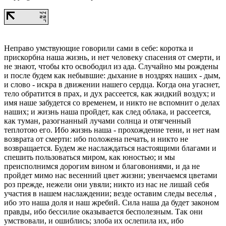
Неправо умствующие говорили сами в себе: коротка и
прискорбна наша жизнь, и нет человеку спасения от смерти, и
не знают, чтобы кто освободил из ада. Случайно мы рождены
и после будем как небывшие: дыхание в ноздрях наших - дым,
и слово - искра в движении нашего сердца. Когда она угаснет,
тело обратится в прах, и дух рассеется, как жидкий воздух; и
имя наше забудется со временем, и никто не вспомнит о делах
наших; и жизнь наша пройдет, как след облака, и рассеется,
как туман, разогнанный лучами солнца и отягченный
теплотою его. Ибо жизнь наша - прохождение тени, и нет нам
возврата от смерти: ибо положена печать, и никто не
возвращается. Будем же наслаждаться настоящими благами и
спешить пользоваться миром, как юностью; и мы
преисполнимся дорогим вином и благовониями, и да не
пройдет мимо нас весенний цвет жизни; увенчаемся цветами
роз прежде, нежели они увяли; никто из нас не лишай себя
участия в нашем наслаждении; везде оставим следы веселья ,
ибо это наша доля и наш жребий. Сила наша да будет законом
правды, ибо бессилие оказывается бесполезным. Так они
умствовали, и ошиблись; злоба их ослепила их, ибо