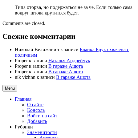
Типа оторва, но подержаться не за че. Если только сама
вокруг штока крутиться будет.
Comments are closed.
Свежие комментарии
Николай Велижанин
к записи
Бланка Брук схвачена с
поличным
Proper
к записи
Наталья Андрейчук
Proper
к записи
В гараже Ашота
Proper
к записи
В гараже Ашота
nik vlzhnn
к записи
В гараже Ашота
Menu
Главная
О сайте
Консоль
Войти на сайт
Добавить
Рубрики
Знаменитости
Актрисы