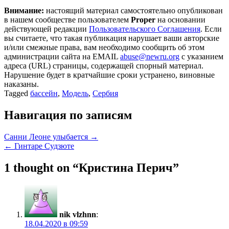
Внимание:
настоящий материал самостоятельно опубликован
в нашем сообществе пользователем
Proper
на основании
действующей редакции
Пользовательского Соглашения
. Если
вы считаете, что такая публикация нарушает ваши авторские
и/или смежные права, вам необходимо сообщить об этом
администрации сайта на EMAIL
abuse@newru.org
с указанием
адреса (URL) страницы, содержащей спорный материал.
Нарушение будет в кратчайшие сроки устранено, виновные
наказаны.
Tagged
бассейн
,
Модель
,
Сербия
Навигация по записям
Санни Леоне улыбается →
← Гинтаре Судзюте
1 thought on “
Кристина Перич
”
nik vlzhnn
:
18.04.2020 в 09:59