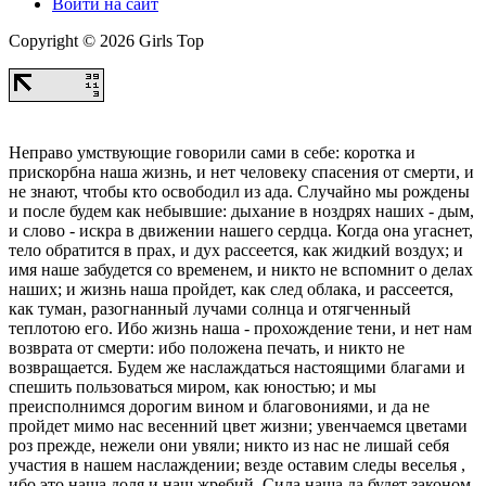
Войти на сайт
Copyright © 2026 Girls Top
Неправо умствующие говорили сами в себе: коротка и
прискорбна наша жизнь, и нет человеку спасения от смерти, и
не знают, чтобы кто освободил из ада. Случайно мы рождены
и после будем как небывшие: дыхание в ноздрях наших - дым,
и слово - искра в движении нашего сердца. Когда она угаснет,
тело обратится в прах, и дух рассеется, как жидкий воздух; и
имя наше забудется со временем, и никто не вспомнит о делах
наших; и жизнь наша пройдет, как след облака, и рассеется,
как туман, разогнанный лучами солнца и отягченный
теплотою его. Ибо жизнь наша - прохождение тени, и нет нам
возврата от смерти: ибо положена печать, и никто не
возвращается. Будем же наслаждаться настоящими благами и
спешить пользоваться миром, как юностью; и мы
преисполнимся дорогим вином и благовониями, и да не
пройдет мимо нас весенний цвет жизни; увенчаемся цветами
роз прежде, нежели они увяли; никто из нас не лишай себя
участия в нашем наслаждении; везде оставим следы веселья ,
ибо это наша доля и наш жребий. Сила наша да будет законом