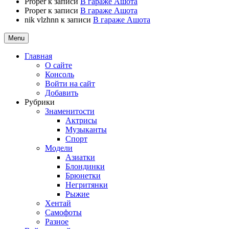
Proper
к записи
В гараже Ашота
Proper
к записи
В гараже Ашота
nik vlzhnn
к записи
В гараже Ашота
Menu
Главная
О сайте
Консоль
Войти на сайт
Добавить
Рубрики
Знаменитости
Актрисы
Музыканты
Спорт
Модели
Азиатки
Блондинки
Брюнетки
Негритянки
Рыжие
Хентай
Самофоты
Разное