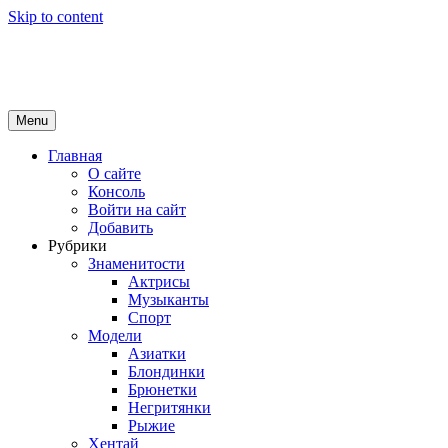
Skip to content
Girls Top
красота и здоровье
Menu
Главная
О сайте
Консоль
Войти на сайт
Добавить
Рубрики
Знаменитости
Актрисы
Музыканты
Спорт
Модели
Азиатки
Блондинки
Брюнетки
Негритянки
Рыжие
Хентай