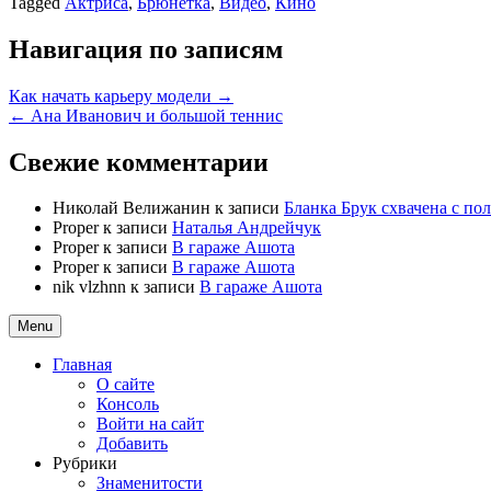
Tagged
Актриса
,
Брюнетка
,
Видео
,
Кино
Навигация по записям
Как начать карьеру модели →
← Ана Иванович и большой теннис
Свежие комментарии
Николай Велижанин
к записи
Бланка Брук схвачена с п
Proper
к записи
Наталья Андрейчук
Proper
к записи
В гараже Ашота
Proper
к записи
В гараже Ашота
nik vlzhnn
к записи
В гараже Ашота
Menu
Главная
О сайте
Консоль
Войти на сайт
Добавить
Рубрики
Знаменитости