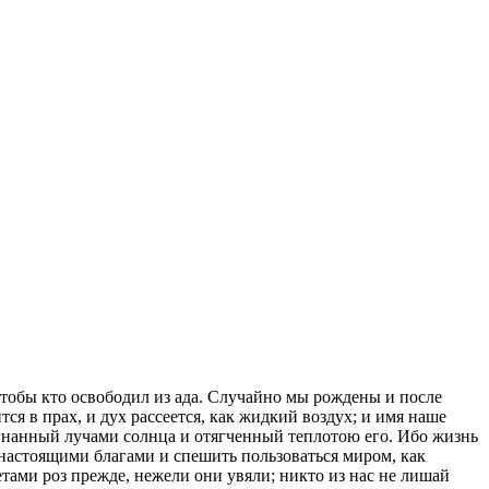
 чтобы кто освободил из ада. Случайно мы рождены и после
тся в прах, и дух рассеется, как жидкий воздух; и имя наше
азогнанный лучами солнца и отягченный теплотою его. Ибо жизнь
я настоящими благами и спешить пользоваться миром, как
тами роз прежде, нежели они увяли; никто из нас не лишай