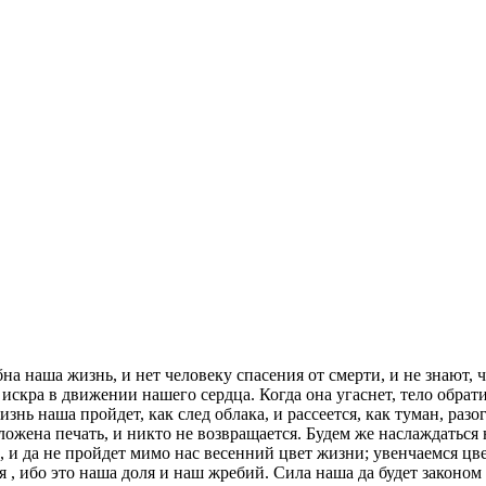
на наша жизнь, и нет человеку спасения от смерти, и не знают,
искра в движении нашего сердца. Когда она угаснет, тело обрати
жизнь наша пройдет, как след облака, и рассеется, как туман, р
оложена печать, и никто не возвращается. Будем же наслаждатьс
и да не пройдет мимо нас весенний цвет жизни; увенчаемся цве
я , ибо это наша доля и наш жребий. Сила наша да будет законо