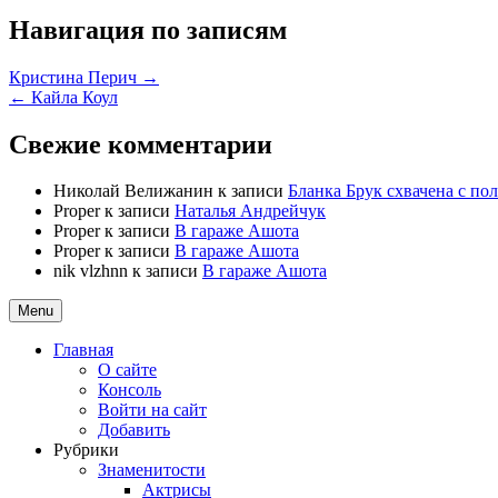
Навигация по записям
Кристина Перич →
← Кайла Коул
Свежие комментарии
Николай Велижанин
к записи
Бланка Брук схвачена с п
Proper
к записи
Наталья Андрейчук
Proper
к записи
В гараже Ашота
Proper
к записи
В гараже Ашота
nik vlzhnn
к записи
В гараже Ашота
Menu
Главная
О сайте
Консоль
Войти на сайт
Добавить
Рубрики
Знаменитости
Актрисы