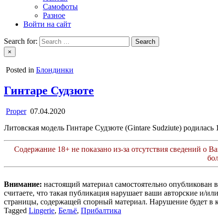
Самофоты
Разное
Войти на сайт
Search for:
×
Posted in
Блондинки
Гинтаре Судзюте
Proper
07.04.2020
Литовская модель Гинтаре Судзюте (Gintare Sudziute) родилась 
Содержание 18+ не показано из-за отсутствия сведений о Ваш
бо
Внимание:
настоящий материал самостоятельно опубликован 
считаете, что такая публикация нарушает ваши авторские и/и
страницы, содержащей спорный материал. Нарушение будет в 
Tagged
Lingerie
,
Бельё
,
Прибалтика