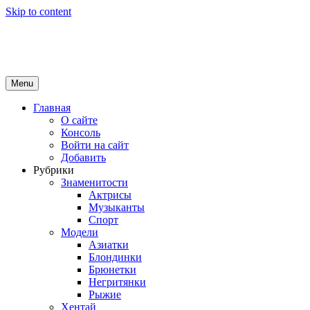
Skip to content
Girls Top
красота и здоровье
Menu
Главная
О сайте
Консоль
Войти на сайт
Добавить
Рубрики
Знаменитости
Актрисы
Музыканты
Спорт
Модели
Азиатки
Блондинки
Брюнетки
Негритянки
Рыжие
Хентай