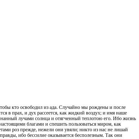
 чтобы кто освободил из ада. Случайно мы рождены и после
тся в прах, и дух рассеется, как жидкий воздух; и имя наше
азогнанный лучами солнца и отягченный теплотою его. Ибо жизнь
я настоящими благами и спешить пользоваться миром, как
тами роз прежде, нежели они увяли; никто из нас не лишай
м правды, ибо бессилие оказывается бесполезным. Так они