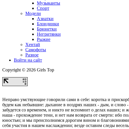
Музыканты
Спорт
Модели
Азиатки
Блондинки
Брюнетки
Негритянки
Рыжие
Хентай
Самофоты
Разное
Войти на сайт
Copyright © 2026 Girls Top
Неправо умствующие говорили сами в себе: коротка и прискорб
будем как небывшие: дыхание в ноздрях наших - дым, и слово - 
забудется со временем, и никто не вспомнит о делах наших; и 
наша - прохождение тени, и нет нам возврата от смерти: ибо п
юностью; и мы преисполнимся дорогим вином и благовониями, 
себя участия в нашем наслаждении; везде оставим следы весель