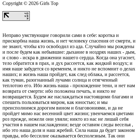
Copyright © 2026 Girls Top
Неправо умствующие говорили сами в себе: коротка и
прискорбна наша жизнь, и нет человеку спасения от смерти, и
не знают, чтобы кто освободил из ада. Случайно мы рождены
и после будем как небывшие: дыхание в ноздрях наших - дым,
и слово - искра в движении нашего сердца. Когда она угаснет,
тело обратится в прах, и дух рассеется, как жидкий воздух; и
имя наше забудется со временем, и никто не вспомнит о делах
наших; и жизнь наша пройдет, как след облака, и рассеется,
как туман, разогнанный лучами солнца и отягченный
теплотою его. Ибо жизнь наша - прохождение тени, и нет нам
возврата от смерти: ибо положена печать, и никто не
возвращается. Будем же наслаждаться настоящими благами и
спешить пользоваться миром, как юностью; и мы
преисполнимся дорогим вином и благовониями, и да не
пройдет мимо нас весенний цвет жизни; увенчаемся цветами
роз прежде, нежели они увяли; никто из нас не лишай себя
участия в нашем наслаждении; везде оставим следы веселья ,
ибо это наша доля и наш жребий. Сила наша да будет законом
правды, ибо бессилие оказывается бесполезным. Так они