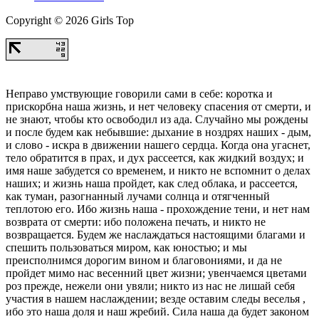
Copyright © 2026 Girls Top
Неправо умствующие говорили сами в себе: коротка и
прискорбна наша жизнь, и нет человеку спасения от смерти, и
не знают, чтобы кто освободил из ада. Случайно мы рождены
и после будем как небывшие: дыхание в ноздрях наших - дым,
и слово - искра в движении нашего сердца. Когда она угаснет,
тело обратится в прах, и дух рассеется, как жидкий воздух; и
имя наше забудется со временем, и никто не вспомнит о делах
наших; и жизнь наша пройдет, как след облака, и рассеется,
как туман, разогнанный лучами солнца и отягченный
теплотою его. Ибо жизнь наша - прохождение тени, и нет нам
возврата от смерти: ибо положена печать, и никто не
возвращается. Будем же наслаждаться настоящими благами и
спешить пользоваться миром, как юностью; и мы
преисполнимся дорогим вином и благовониями, и да не
пройдет мимо нас весенний цвет жизни; увенчаемся цветами
роз прежде, нежели они увяли; никто из нас не лишай себя
участия в нашем наслаждении; везде оставим следы веселья ,
ибо это наша доля и наш жребий. Сила наша да будет законом