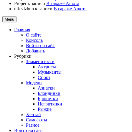
Proper
к записи
В гараже Ашота
nik vlzhnn
к записи
В гараже Ашота
Menu
Главная
О сайте
Консоль
Войти на сайт
Добавить
Рубрики
Знаменитости
Актрисы
Музыканты
Спорт
Модели
Азиатки
Блондинки
Брюнетки
Негритянки
Рыжие
Хентай
Самофоты
Разное
Войти на сайт