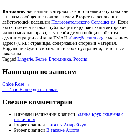
Внимание:
настоящий материал самостоятельно опубликован
в нашем сообществе пользователем
Proper
на основании
действующей редакции
Пользовательского Соглашения
. Если
вы считаете, что такая публикация нарушает ваши авторские
и/или смежные права, вам необходимо сообщить об этом
администрации сайта на EMAIL
abuse@newru.org
с указанием
адреса (URL) страницы, содержащей спорный материал.
Нарушение будет в кратчайшие сроки устранено, виновные
наказаны.
Tagged
Lingerie
,
Бельё
,
Блондинка
,
Россия
Навигация по записям
Chloe Rose →
← Изис Валверди на пляже
Свежие комментарии
Николай Велижанин
к записи
Бланка Брук схвачена с
поличным
Proper
к записи
Наталья Андрейчук
Proper
к записи
В гараже Ашота