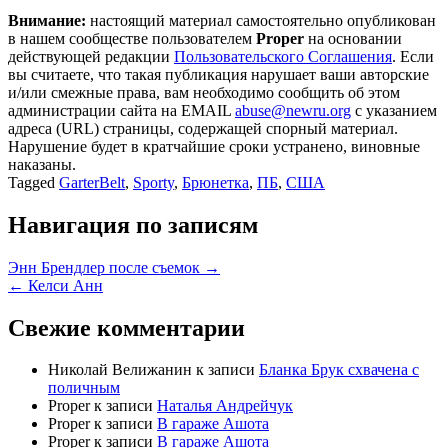
Внимание:
настоящий материал самостоятельно опубликован
в нашем сообществе пользователем
Proper
на основании
действующей редакции
Пользовательского Соглашения
. Если
вы считаете, что такая публикация нарушает ваши авторские
и/или смежные права, вам необходимо сообщить об этом
администрации сайта на EMAIL
abuse@newru.org
с указанием
адреса (URL) страницы, содержащей спорный материал.
Нарушение будет в кратчайшие сроки устранено, виновные
наказаны.
Tagged
GarterBelt
,
Sporty
,
Брюнетка
,
ПБ
,
США
Навигация по записям
Энн Брендлер после съемок →
← Келси Анн
Свежие комментарии
Николай Велижанин
к записи
Бланка Брук схвачена с
поличным
Proper
к записи
Наталья Андрейчук
Proper
к записи
В гараже Ашота
Proper
к записи
В гараже Ашота