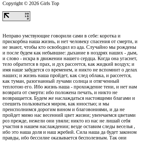
Copyright © 2026 Girls Top
Неправо умствующие говорили сами в себе: коротка и
прискорбна наша жизнь, и нет человеку спасения от смерти, и
не знают, чтобы кто освободил из ада. Случайно мы рождены
и после будем как небывшие: дыхание в ноздрях наших - дым,
и слово - искра в движении нашего сердца. Когда она угаснет,
тело обратится в прах, и дух рассеется, как жидкий воздух; и
имя наше забудется со временем, и никто не вспомнит о делах
наших; и жизнь наша пройдет, как след облака, и рассеется,
как туман, разогнанный лучами солнца и отягченный
теплотою его. Ибо жизнь наша - прохождение тени, и нет нам
возврата от смерти: ибо положена печать, и никто не
возвращается. Будем же наслаждаться настоящими благами и
спешить пользоваться миром, как юностью; и мы
преисполнимся дорогим вином и благовониями, и да не
пройдет мимо нас весенний цвет жизни; увенчаемся цветами
роз прежде, нежели они увяли; никто из нас не лишай себя
участия в нашем наслаждении; везде оставим следы веселья ,
ибо это наша доля и наш жребий. Сила наша да будет законом
правды, ибо бессилие оказывается бесполезным. Так они