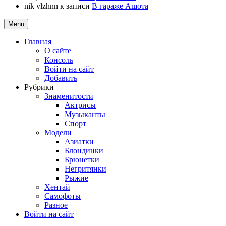
nik vlzhnn
к записи
В гараже Ашота
Menu
Главная
О сайте
Консоль
Войти на сайт
Добавить
Рубрики
Знаменитости
Актрисы
Музыканты
Спорт
Модели
Азиатки
Блондинки
Брюнетки
Негритянки
Рыжие
Хентай
Самофоты
Разное
Войти на сайт