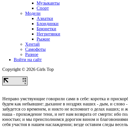
Музыканты
Спорт
Модели
Азиатки
Блондинки
Брюнетки
Негритянки
Рыжие
Хентай
Самофоты
Разное
Войти на сайт
Copyright © 2026 Girls Top
Неправо умствующие говорили сами в себе: коротка и прискорб
будем как небывшие: дыхание в ноздрях наших - дым, и слово - 
забудется со временем, и никто не вспомнит о делах наших; и 
наша - прохождение тени, и нет нам возврата от смерти: ибо п
юностью; и мы преисполнимся дорогим вином и благовониями, 
себя участия в нашем наслаждении; везде оставим следы весель