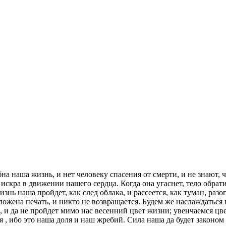
на наша жизнь, и нет человеку спасения от смерти, и не знают,
искра в движении нашего сердца. Когда она угаснет, тело обрати
жизнь наша пройдет, как след облака, и рассеется, как туман, р
оложена печать, и никто не возвращается. Будем же наслаждатьс
и да не пройдет мимо нас весенний цвет жизни; увенчаемся цве
я , ибо это наша доля и наш жребий. Сила наша да будет законо