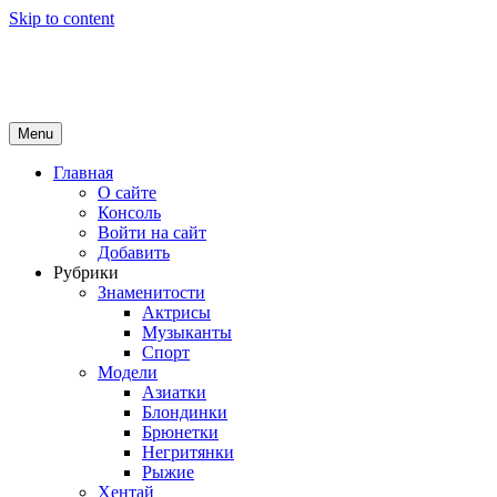
Skip to content
Girls Top
красота и здоровье
Menu
Главная
О сайте
Консоль
Войти на сайт
Добавить
Рубрики
Знаменитости
Актрисы
Музыканты
Спорт
Модели
Азиатки
Блондинки
Брюнетки
Негритянки
Рыжие
Хентай