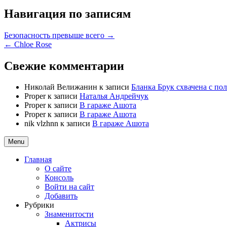
Навигация по записям
Безопасность превыше всего →
← Chloe Rose
Свежие комментарии
Николай Велижанин
к записи
Бланка Брук схвачена с п
Proper
к записи
Наталья Андрейчук
Proper
к записи
В гараже Ашота
Proper
к записи
В гараже Ашота
nik vlzhnn
к записи
В гараже Ашота
Menu
Главная
О сайте
Консоль
Войти на сайт
Добавить
Рубрики
Знаменитости
Актрисы