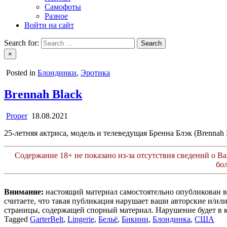
Самофоты
Разное
Войти на сайт
Search for:
×
Posted in
Блондинки
,
Эротика
Brennah Black
Proper
18.08.2021
25-летняя актриса, модель и телеведущая Бренна Блэк (Brenna
Содержание 18+ не показано из-за отсутствия сведений о Ваш
бо
Внимание:
настоящий материал самостоятельно опубликован 
считаете, что такая публикация нарушает ваши авторские и/и
страницы, содержащей спорный материал. Нарушение будет в 
Tagged
GarterBelt
,
Lingerie
,
Бельё
,
Бикини
,
Блондинка
,
США