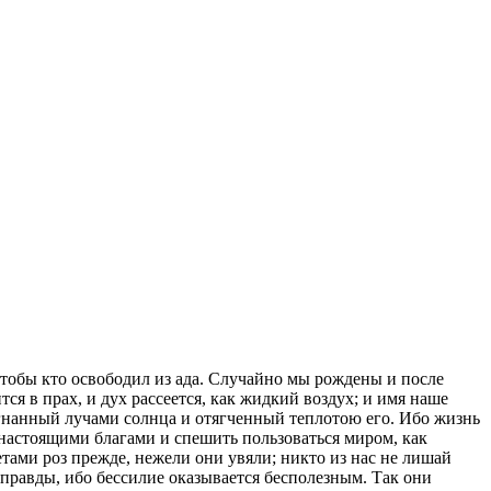
 чтобы кто освободил из ада. Случайно мы рождены и после
тся в прах, и дух рассеется, как жидкий воздух; и имя наше
азогнанный лучами солнца и отягченный теплотою его. Ибо жизнь
я настоящими благами и спешить пользоваться миром, как
тами роз прежде, нежели они увяли; никто из нас не лишай
м правды, ибо бессилие оказывается бесполезным. Так они