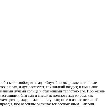
 чтобы кто освободил из ада. Случайно мы рождены и после
тся в прах, и дух рассеется, как жидкий воздух; и имя наше
азогнанный лучами солнца и отягченный теплотою его. Ибо жизнь
я настоящими благами и спешить пользоваться миром, как
тами роз прежде, нежели они увяли; никто из нас не лишай
м правды, ибо бессилие оказывается бесполезным. Так они