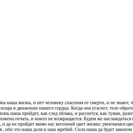
на наша жизнь, и нет человеку спасения от смерти, и не знают,
искра в движении нашего сердца. Когда она угаснет, тело обрати
жизнь наша пройдет, как след облака, и рассеется, как туман, р
оложена печать, и никто не возвращается. Будем же наслаждатьс
и да не пройдет мимо нас весенний цвет жизни; увенчаемся цве
я , ибо это наша доля и наш жребий. Сила наша да будет законо