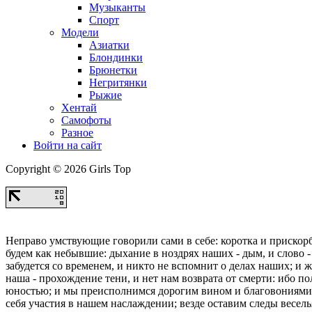
Музыканты
Спорт
Модели
Азиатки
Блондинки
Брюнетки
Негритянки
Рыжие
Хентай
Самофоты
Разное
Войти на сайт
Copyright © 2026 Girls Top
Неправо умствующие говорили сами в себе: коротка и прискорб
будем как небывшие: дыхание в ноздрях наших - дым, и слово - 
забудется со временем, и никто не вспомнит о делах наших; и 
наша - прохождение тени, и нет нам возврата от смерти: ибо п
юностью; и мы преисполнимся дорогим вином и благовониями, 
себя участия в нашем наслаждении; везде оставим следы весель