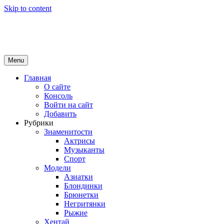
Skip to content
Girls Top
красота и здоровье
Menu
Главная
О сайте
Консоль
Войти на сайт
Добавить
Рубрики
Знаменитости
Актрисы
Музыканты
Спорт
Модели
Азиатки
Блондинки
Брюнетки
Негритянки
Рыжие
Хентай