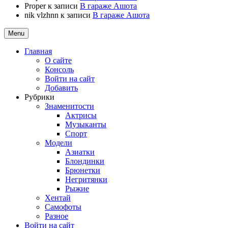
Proper
к записи
В гараже Ашота
nik vlzhnn
к записи
В гараже Ашота
Menu
Главная
О сайте
Консоль
Войти на сайт
Добавить
Рубрики
Знаменитости
Актрисы
Музыканты
Спорт
Модели
Азиатки
Блондинки
Брюнетки
Негритянки
Рыжие
Хентай
Самофоты
Разное
Войти на сайт