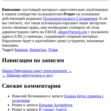
Внимание:
настоящий материал самостоятельно опубликован
в нашем сообществе пользователем
Proper
на основании
действующей редакции
Пользовательского Соглашения
. Если
вы считаете, что такая публикация нарушает ваши авторские
и/или смежные права, вам необходимо сообщить об этом
администрации сайта на EMAIL
abuse@newru.org
с указанием
адреса (URL) страницы, содержащей спорный материал.
Нарушение будет в кратчайшие сроки устранено, виновные
наказаны.
Tagged
Бикини
,
Брюнетка
,
Пляж
Навигация по записям
Мария Рябушкина ищет приключений →
← Шакира заблудилась в лесу
Свежие комментарии
Николай Велижанин
к записи
Бланка Брук схвачена с
поличным
Proper
к записи
Наталья Андрейчук
Proper
к записи
В гараже Ашота