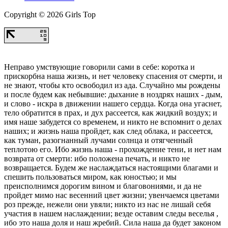
Copyright © 2026 Girls Top
Неправо умствующие говорили сами в себе: коротка и
прискорбна наша жизнь, и нет человеку спасения от смерти, и
не знают, чтобы кто освободил из ада. Случайно мы рождены
и после будем как небывшие: дыхание в ноздрях наших - дым,
и слово - искра в движении нашего сердца. Когда она угаснет,
тело обратится в прах, и дух рассеется, как жидкий воздух; и
имя наше забудется со временем, и никто не вспомнит о делах
наших; и жизнь наша пройдет, как след облака, и рассеется,
как туман, разогнанный лучами солнца и отягченный
теплотою его. Ибо жизнь наша - прохождение тени, и нет нам
возврата от смерти: ибо положена печать, и никто не
возвращается. Будем же наслаждаться настоящими благами и
спешить пользоваться миром, как юностью; и мы
преисполнимся дорогим вином и благовониями, и да не
пройдет мимо нас весенний цвет жизни; увенчаемся цветами
роз прежде, нежели они увяли; никто из нас не лишай себя
участия в нашем наслаждении; везде оставим следы веселья ,
ибо это наша доля и наш жребий. Сила наша да будет законом